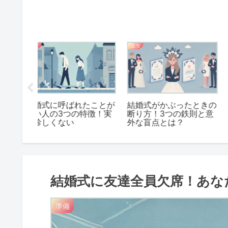
出欠
準備
たことが
結婚式がかぶったときの
結婚式に赤ちゃんを連
特徴！実
断り方！3つの鉄則と意
てこないで！と伝える
外な盲点とは？
きの3つのコツ
結婚式に友達全員欠席！あな
準備