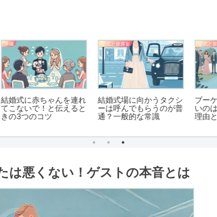
挙式と披露宴
挙式と披露宴
れ
結婚式場に向かうタクシ
ブーケトスを誰も取らな
と
ーは呼んでもらうのが普
いのはありがち！3つの
通？一般的な常識
理由とは？
たは悪くない！ゲストの本音とは