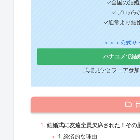
✓全国の結婚
✓プロが式
✓通常より結
＞＞＞公式サ
ハナユメで結
式場見学とフェア参加
結婚式に友達全員欠席された！その
1. 経済的な理由