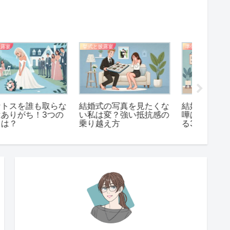
挙式と披露宴
準備
準備
結婚式の写真を見たくな
結婚式の打ち合わせで喧
「今ま
い私は変？強い抵抗感の
嘩は当たり前！仲直りす
結婚式
乗り越え方
る3つのコツ
せる3つ